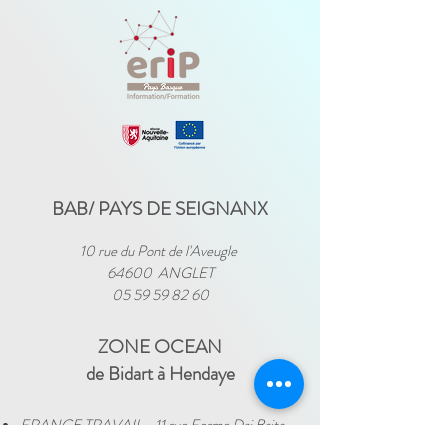
BAB/ PAYS DE SEIGNANX
10 rue du Pont de l'Aveugle
64600 ANGLET
05 59 59 82 60
ZONE OCEAN
de Bidart à Hendaye​
FRANCE TRAVAIL - 11 rue Ferme Dai Baita -
64500 SAINT JEAN DE LUZ
(le lundi)
​ -