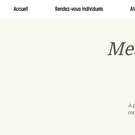
Accueil
Rendez-vous individuels
At
Me
À 
com