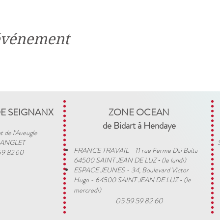
 événement
DE SEIGNANX
ZONE OCEAN
de Bidart à Hendaye​
t de l'Aveugle
 ANGLET
FRANCE TRAVAIL - 11 rue Ferme Dai Baita -
59 82 60
64500 SAINT JEAN DE LUZ
(le lundi)
​ -
ESPACE JEUNES - 34, Boulevard Victor
Hugo - 64500 SAINT JEAN DE LUZ
(le
-
mercredi)
05 59 59 82 60