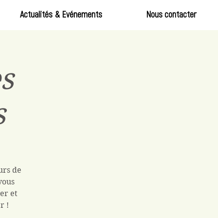
Actualités & Evénements
Nous contacter
s
s
urs de
vous
er et
r !