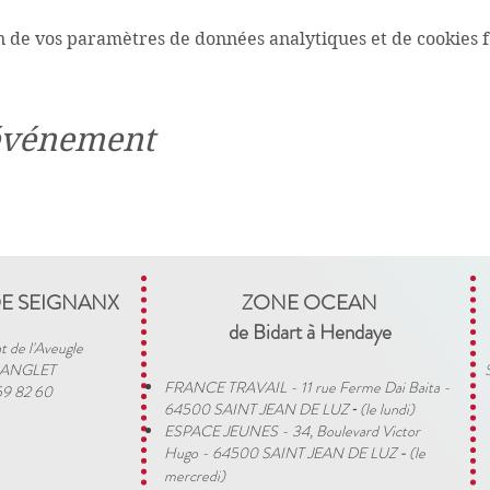
n de vos paramètres de données analytiques et de cookies f
 événement
DE SEIGNANX
ZONE OCEAN
de Bidart à Hendaye​
t de l'Aveugle
 ANGLET
FRANCE TRAVAIL - 11 rue Ferme Dai Baita -
59 82 60
64500 SAINT JEAN DE LUZ
(le lundi)
​ -
ESPACE JEUNES - 34, Boulevard Victor
Hugo - 64500 SAINT JEAN DE LUZ
(le
-
mercredi)