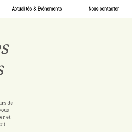
Actualités & Evénements
Nous contacter
s
s
urs de
vous
er et
r !