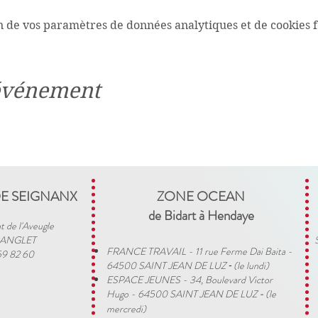
n de vos paramètres de données analytiques et de cookies f
 événement
DE SEIGNANX
ZONE OCEAN
de Bidart à Hendaye​
t de l'Aveugle
 ANGLET
FRANCE TRAVAIL - 11 rue Ferme Dai Baita -
59 82 60
64500 SAINT JEAN DE LUZ
(le lundi)
​ -
ESPACE JEUNES - 34, Boulevard Victor
Hugo - 64500 SAINT JEAN DE LUZ
(le
-
mercredi)