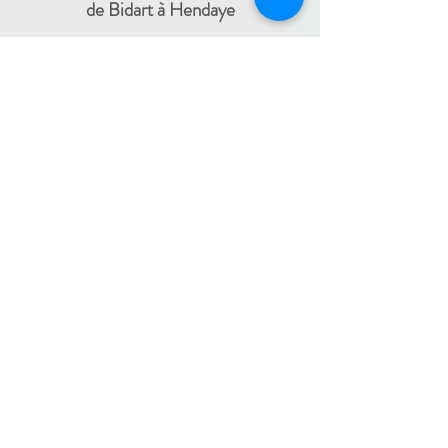
de Bidart à Hendaye​
FRANCE TRAVAIL - 11 rue Ferme Dai Baita -
64500 SAINT JEAN DE LUZ
(le lundi)
​ -
ESPACE JEUNES - 34, Boulevard Victor
Hugo - 64500 SAINT JEAN DE LUZ
(le
-
mercredi)
05 59 59 82 60
PAYS BASQUE INTÉRIEUR
En itinérance :
Mauléon - St Palais - Bardos -
St Jean Pied de Port - Hasparren
-
05 59 59 82 60