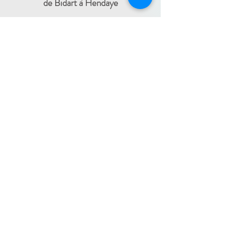
de Bidart à Hendaye​
FRANCE TRAVAIL - 11 rue Ferme Dai Baita -
64500 SAINT JEAN DE LUZ
(le lundi)
​ -
ESPACE JEUNES - 34, Boulevard Victor
Hugo - 64500 SAINT JEAN DE LUZ
(le
-
mercredi)
05 59 59 82 60
PAYS BASQUE INTÉRIEUR
En itinérance :
Mauléon - St Palais - Bardos -
St Jean Pied de Port - Hasparren
-
05 59 59 82 60