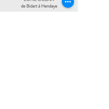
de Bidart à Hendaye​
FRANCE TRAVAIL - 11 rue Ferme Dai Baita -
64500 SAINT JEAN DE LUZ
(le lundi)
​ -
ESPACE JEUNES - 34, Boulevard Victor
Hugo - 64500 SAINT JEAN DE LUZ
(le
-
mercredi)
05 59 59 82 60
PAYS BASQUE INTÉRIEUR
En itinérance :
Mauléon - St Palais - Bardos -
St Jean Pied de Port - Hasparren
-
05 59 59 82 60