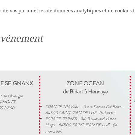
n de vos paramètres de données analytiques et de cookies f
 événement
DE SEIGNANX
ZONE OCEAN
de Bidart à Hendaye​
t de l'Aveugle
 ANGLET
FRANCE TRAVAIL - 11 rue Ferme Dai Baita -
59 82 60
64500 SAINT JEAN DE LUZ
(le lundi)
​ -
ESPACE JEUNES - 34, Boulevard Victor
Hugo - 64500 SAINT JEAN DE LUZ
(le
-
mercredi)