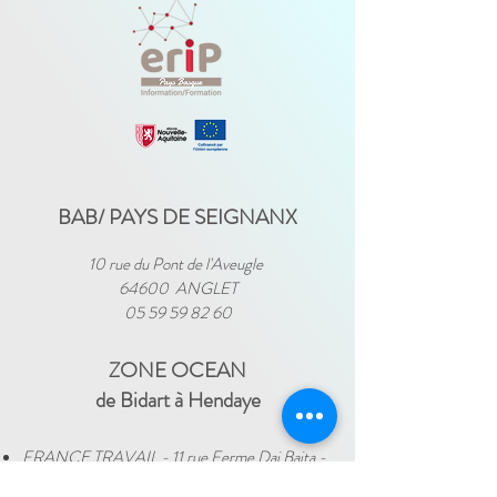
BAB/ PAYS DE SEIGNANX
10 rue du Pont de l'Aveugle
64600 ANGLET
05 59 59 82 60
ZONE OCEAN
de Bidart à Hendaye​
FRANCE TRAVAIL - 11 rue Ferme Dai Baita -
64500 SAINT JEAN DE LUZ
(le lundi)
​ -