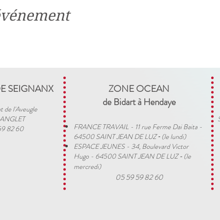
 événement
DE SEIGNANX
ZONE OCEAN
de Bidart à Hendaye​
t de l'Aveugle
 ANGLET
FRANCE TRAVAIL - 11 rue Ferme Dai Baita -
59 82 60
64500 SAINT JEAN DE LUZ
(le lundi)
​ -
ESPACE JEUNES - 34, Boulevard Victor
Hugo - 64500 SAINT JEAN DE LUZ
(le
-
mercredi)
05 59 59 82 60