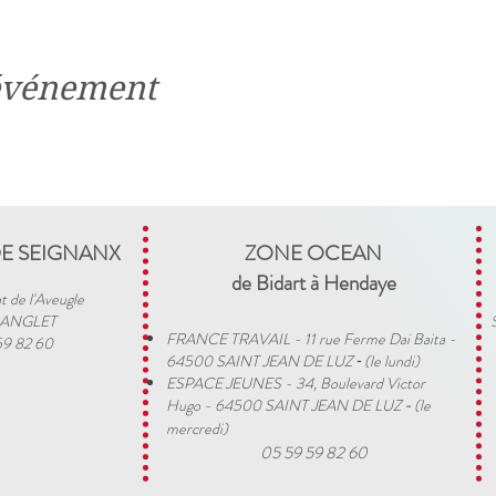
 événement
DE SEIGNANX
ZONE OCEAN
de Bidart à Hendaye​
t de l'Aveugle
 ANGLET
FRANCE TRAVAIL - 11 rue Ferme Dai Baita -
59 82 60
64500 SAINT JEAN DE LUZ
(le lundi)
​ -
ESPACE JEUNES - 34, Boulevard Victor
Hugo - 64500 SAINT JEAN DE LUZ
(le
-
mercredi)
05 59 59 82 60