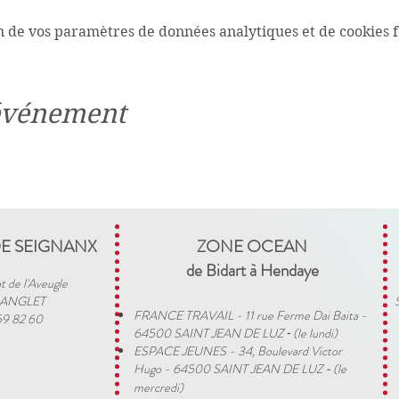
n de vos paramètres de données analytiques et de cookies f
 événement
DE SEIGNANX
ZONE OCEAN
de Bidart à Hendaye​
t de l'Aveugle
 ANGLET
FRANCE TRAVAIL - 11 rue Ferme Dai Baita -
59 82 60
64500 SAINT JEAN DE LUZ
(le lundi)
​ -
ESPACE JEUNES - 34, Boulevard Victor
Hugo - 64500 SAINT JEAN DE LUZ
(le
-
mercredi)