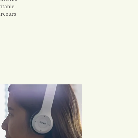
ritable
arcours