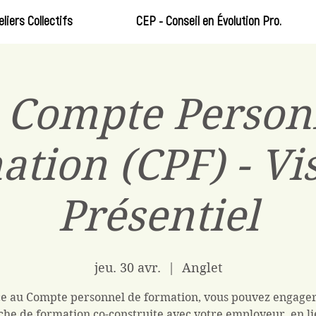
eliers Collectifs
CEP - Conseil en Évolution Pro.
Compte Person
tion (CPF) - Vi
Présentiel
jeu. 30 avr.
  |  
Anglet
e au Compte personnel de formation, vous pouvez engage
he de formation co-construite avec votre employeur, en li