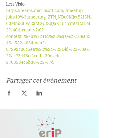
lien Visio
https://teams.microsoft.com/l/meetup-
join/19%3ameeting_ZTNjNDc0MjctY2I5Ni
00MmZlLWE3MGUtZjQ5ZTU1YmU1MTM
2%40thread.v2/0?
context=%7b%22Tid%22%3a%2210ea43
45-e582-4054-baa2-
07293c86c5ea%22%2c%22Oid%22%3a%
22ac73448c-2ced-430c-a4cc-
2703534c6b30%22%7d
Partager cet événement