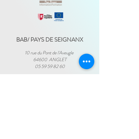
BAB/ PAYS DE SEIGNANX
10 rue du Pont de l'Aveugle
64600 ANGLET
05 59 59 82 60
ZONE OCEAN
de Bidart à Hendaye​
FRANCE TRAVAIL - 11 rue Ferme Dai Baita -
64500 SAINT JEAN DE LUZ
(le lundi)
​ -
ESPACE JEUNES - 34, Boulevard Victor
Hugo - 64500 SAINT JEAN DE LUZ
(le
-
mercredi)