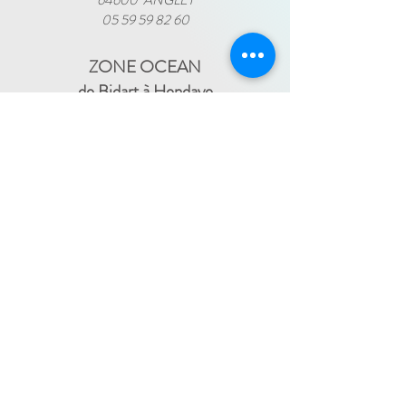
64600 ANGLET
05 59 59 82 60
ZONE OCEAN
de Bidart à Hendaye​
FRANCE TRAVAIL - 11 rue Ferme Dai Baita -
64500 SAINT JEAN DE LUZ
(le lundi)
​ -
ESPACE JEUNES - 34, Boulevard Victor
Hugo - 64500 SAINT JEAN DE LUZ
(le
-
mercredi)
05 59 59 82 60
PAYS BASQUE INTÉRIEUR
En itinérance :
Mauléon - St Palais - Bardos -
St Jean Pied de Port - Hasparren
-
05 59 59 82 60