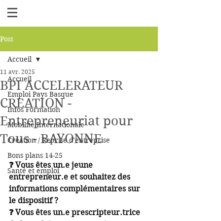
Post
Accueil
11 avr. 2025
Accueil
BPI ACCELERATEUR
Emploi Pays Basque
CREATION -
Infos Formation
Entrepreneuriat pour
Mobilité Internationale
Tous - BAYONNE
Création / Reprise d'entreprise
Bons plans 14-25
❓ Vous êtes un.e jeune 
Santé et emploi
entrepreneur.e et souhaitez des 
informations complémentaires sur 
le dispositif ?
❓ Vous êtes un.e prescripteur.trice 