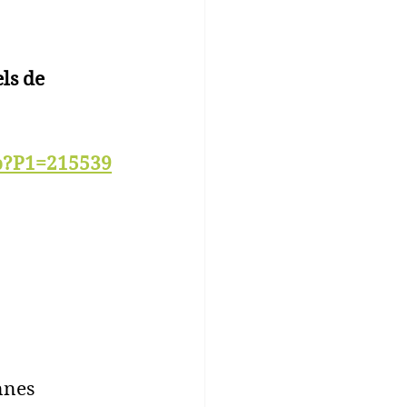
ls de 
hp?P1=215539
nnes 