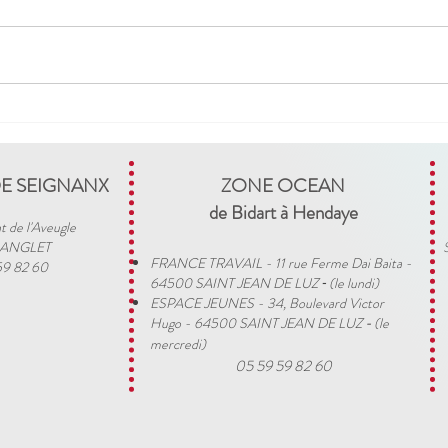
DUO DAY 2025 - 20/11/2025
#CR
LUND
BAY
DE SEIGNANX
ZONE OCEAN
de Bidart à Hendaye​
t de l'Aveugle
 ANGLET
FRANCE TRAVAIL - 11 rue Ferme Dai Baita -
59 82 60
64500 SAINT JEAN DE LUZ
(le lundi)
​ -
ESPACE JEUNES - 34, Boulevard Victor
Hugo - 64500 SAINT JEAN DE LUZ
(le
-
mercredi)
05 59 59 82 60