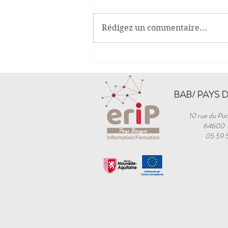
Rédigez un commentaire...
Titre professionnel
"Conseiller de Vente"- CCI
Bayonne
BAB/ PAYS 
10 rue du Pon
64600
05 59 