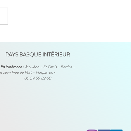
USHTONJOB AVEC A
I - 17/09 - CCI
ONNE
PAYS BASQUE INTÉRIEUR
En itinérance :
Mauléon - St Palais - Bardos -
St Jean Pied de Port - Hasparren
-
05 59 59 82 60